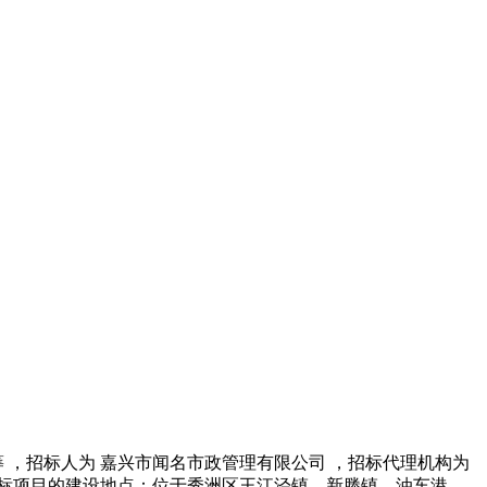
 ，招标人为 嘉兴市闻名市政管理有限公司 ，招标代理机构为
招标项目的建设地点：位于秀洲区王江泾镇、新塍镇、油车港